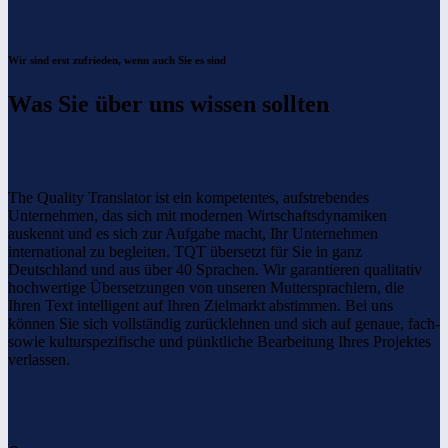
Wir sind erst zufrieden, wenn auch Sie es sind
Was Sie über uns
wissen sollten
The Quality Translator ist ein kompetentes, aufstrebendes
Unternehmen, das sich mit modernen Wirtschaftsdynamiken
auskennt und es sich zur Aufgabe macht, Ihr Unternehmen
international zu begleiten. TQT übersetzt für Sie in ganz
Deutschland und aus über 40 Sprachen. Wir garantieren qualitativ
hochwertige Übersetzungen von unseren Muttersprachlern, die
Ihren Text intelligent auf Ihren Zielmarkt abstimmen. Bei uns
können Sie sich vollständig zurücklehnen und sich auf genaue, fach-
sowie kulturspezifische und pünktliche Bearbeitung Ihres Projektes
verlassen.